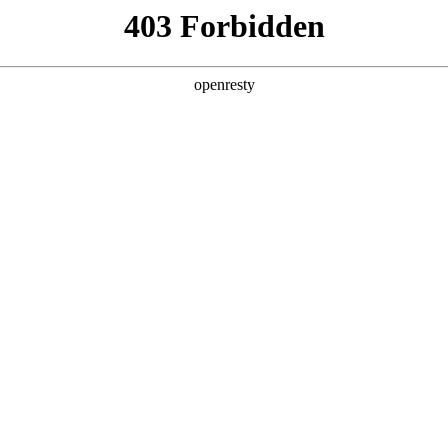
产品及服务
行业解决方案
合作伙伴
投资者关系
站的用户或浏览者，NO钱包数码集团股份有限公司和/或其关联公司（
款授予。如果您不同意下列任何条款、请停止使用本网址。对于违反这些